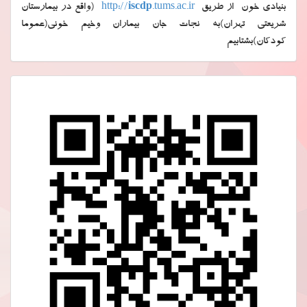
بنیادی خون از طریق
.tums.ac.ir
iscdp
http://
(واقع در بیمارستان
شریعتی تهران)به نجات جان بیماران وخیم خونی(عموما
کودکان)بشتابیم