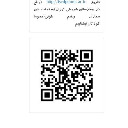
طریق
.tums.ac.ir
iscdp
http://
(واقع
در بیمارستان شریعتی تهران)به نجات جان
بیماران وخیم خونی(عموما
کودکان)بشتابیم