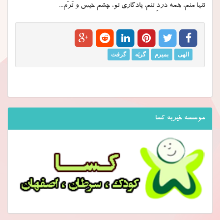
تنها منم، همه دردِ تنم، یادگاری تو، چشم خیس و تَرَم...
الهی
بمیرم
گریَه
گرفت
موسسه خیریه کسا