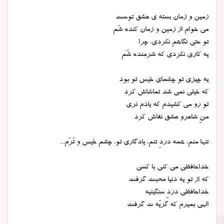
زمین و زمان بسته ی عشق توست
می خوام از زمین و زمان کنده شَم
تو حتی نگاهم نکردی، چرا
یه کاری نکردی که شرمنده شَم
یه چیزی تو چشمای خیس تو بود
که خیلی نمی شد تماشاش کرد
تو رو می کشیدم که یادم نری
منِ شاعرو عشق نقاش کرد
تنها منم، همه دردِ تنم، یادگاری تو، چشم خیس و تَرَم...
خداحافظی می کنی با کسی
که از تو یه دنیا محبت گرفت
خداحافظی دردِ سنگینیه
الهی بمیرم که گریَه ت گرفت