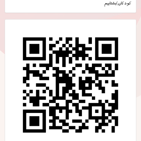
کودکان)بشتابیم