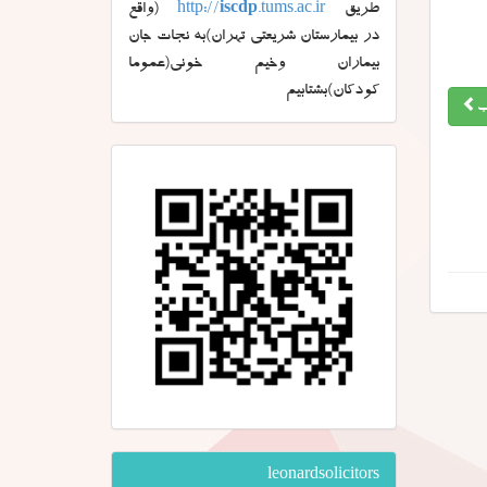
طریق
.tums.ac.ir
iscdp
http://
(واقع
در بیمارستان شریعتی تهران)به نجات جان
بیماران وخیم خونی(عموما
کودکان)بشتابیم
ب
leonardsolicitors