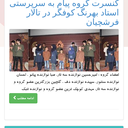
کنسرت گروه پیام به سرپرستی
استاد بهرنگ کوفگر در تالار
فرشچیان
اعضاء گروه : امیرحسین نوازنده سه تار، صبا نوازنده پیانو ، احسان
نوازنده سنتور، سپیده نوازتده دف ، گلچین بزرگترین عضو گروه و
نوازنده سه تار، مهدی کوچک ترین عضو گروه و نوازنده تنبک
ادامه مطلب