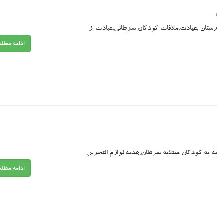
رستان ,عیادت,ملاقات کودکان سرطانی,عیادت از
ادامه مطل
 به کودکان مبتلابه سرطان,هدیه,لوازم التحریر,
ادامه مطل