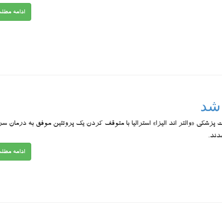
ادامه مطل
شد
پزشکی «والتر اند الیزا» استرالیا با متوقف کردن یک پروتئین موفق به درمان س
دند.
ادامه مطل