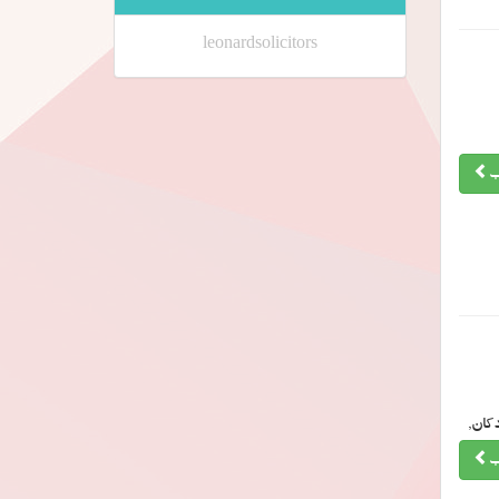
leonardsolicitors
ب
کان,
ب