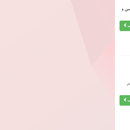
سی و
ب
ر
ب