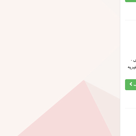
 ،
خیریه
ب