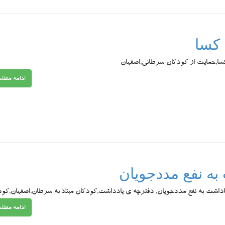
 کسا
کسا,حمایت از کودکان سرطانی,اصفهان
ادامه مطل
ه نفع مددجویان
اشت به نفع مددجویان, دفترچه ی یادداشت,کودکان مبتلا به سرطان,اصفهان,کود
ادامه مطل