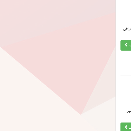
رافی
ب
یر
ب