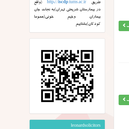
طریق
.tums.ac.ir
iscdp
http://
(واقع
در بیمارستان شریعتی تهران)به نجات جان
بیماران وخیم خونی(عموما
کودکان)بشتابیم
ب
ب
leonardsolicitors